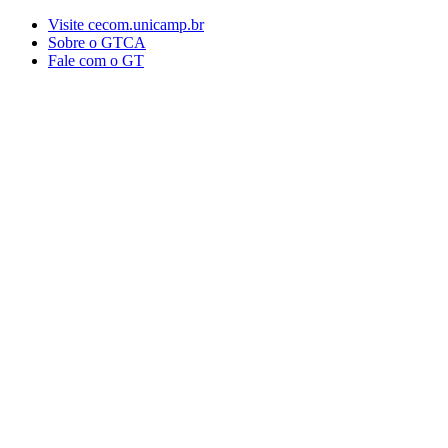
Conteúdo principal
Menu principal
Rodapé
Visite cecom.unicamp.br
Sobre o GTCA
Fale com o GT
Aumentar fonte
Diminuir fonte