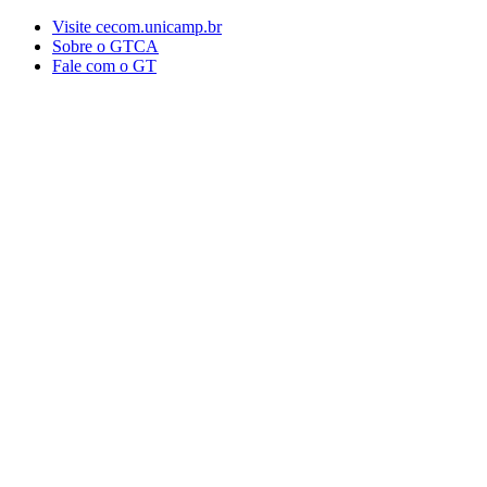
Conteúdo principal
Menu principal
Rodapé
Visite cecom.unicamp.br
Sobre o GTCA
Fale com o GT
Aumentar fonte
Diminuir fonte