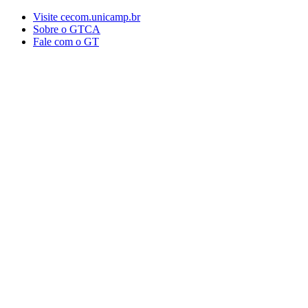
Conteúdo principal
Menu principal
Rodapé
Visite cecom.unicamp.br
Sobre o GTCA
Fale com o GT
Aumentar fonte
Diminuir fonte