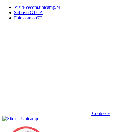
Conteúdo principal
Menu principal
Rodapé
Visite cecom.unicamp.br
Sobre o GTCA
Fale com o GT
Aumentar fonte
Contraste